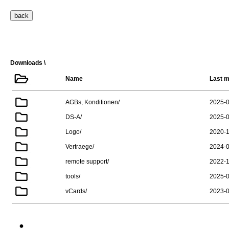
Downloads \
Name
Last m
AGBs, Konditionen/
2025-0
DS-A/
2025-0
Logo/
2020-1
Vertraege/
2024-0
remote support/
2022-1
tools/
2025-0
vCards/
2023-0